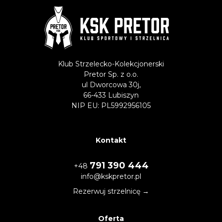
Klub Strzelecko-Kolekcjonerski
Pretor Sp. z o.o.
ul Dworcowa 30j,
66-433 Lubiszyn
NIP EU: PL5992956105
Kontakt
791 390 444
+48
info@kskpretor.pl
Rezerwuj strzelnicę →
Oferta