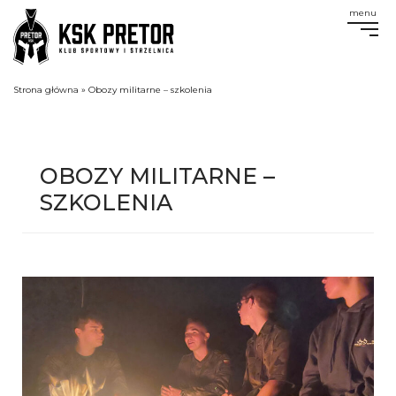
menu
Strona główna
»
Obozy militarne – szkolenia
OBOZY MILITARNE –
SZKOLENIA