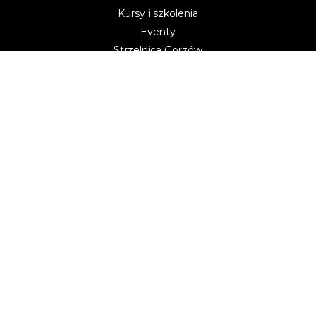
Kursy i szkolenia
Eventy
Strzelnica Gorzów
Informacje
Kontakt
Klub
Pliki do pobrania
Polityka prywatności
DOCTORGUN.EU
Doctor Gun – sklep z bronią i amunicją